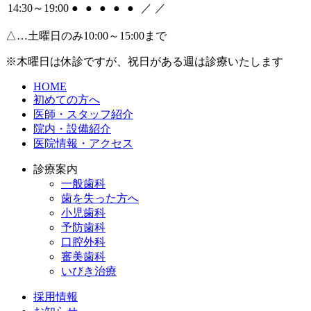
14:30～19:00
●
●
●
●
●
／
／
△…土曜日のみ10:00～15:00まで
※木曜日は休診ですが、祝日がある週は診療いたします
HOME
初めての方へ
医師・スタッフ紹介
院内・設備紹介
医院情報・アクセス
診療案内
一般歯科
歯を失った方へ
小児歯科
予防歯科
口腔外科
審美歯科
いびき治療
採用情報