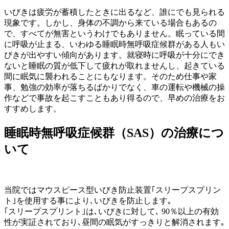
いびきは疲労が蓄積したときに出るなど、誰にでも見られる
現象です。しかし、身体の不調から来ている場合もあるの
で、すべてが無害というわけでもありません。眠っている間
に呼吸が止まる、いわゆる睡眠時無呼吸症候群がある人もい
びきが出やすい傾向があります。就寝時に呼吸が十分にでき
ないと睡眠の質が低下して疲れが取れませんし、起きている
間に眠気に襲われることにもなります。そのため仕事や家
事、勉強の効率が落ちるばかりでなく、車の運転や機械の操
作などで事故を起こすこともあり得るので、早めの治療をお
すすめします。
睡眠時無呼吸症候群（SAS）の治療につ
いて
当院ではマウスピース型いびき防止装置｢スリープスプリン
ト｣を使用する事により､いびきを防止します｡
｢スリープスプリント｣は､いびきに対して､ 90％以上の有効
性が実証されており､昼間の眠気がすっきりと解消されます｡