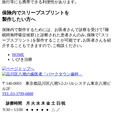
旅行等にも携帯できる利便性があります｡
保険内でスリープスプリントを
製作したい方へ
保険内で製作するためには、お医者さんで診察を受けて｢睡
眠時無呼吸症候群｣と診断された患者さんのみ､保険で｢スリ
ープスプリント｣を製作することが可能です｡お医者さんを紹
介することもできますので､ご相談ください｡
HOME
いびき治療
〒140-0003 東京都品川区八潮5‐2‐2パルシステム東京八潮ビ
ル2F
TEL.03-3799-6888
診療時間
月
火
水
木
金
土
日/祝
9:30～13:00
●
●
●
●
●
△
／