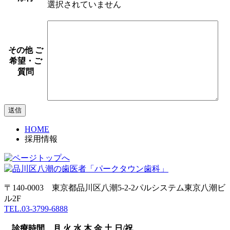
選択されていません
その他 ご
希望・ご
質問
HOME
採用情報
〒140-0003 東京都品川区八潮5‐2‐2パルシステム東京八潮ビ
ル2F
TEL.03-3799-6888
診療時間
月
火
水
木
金
土
日/祝