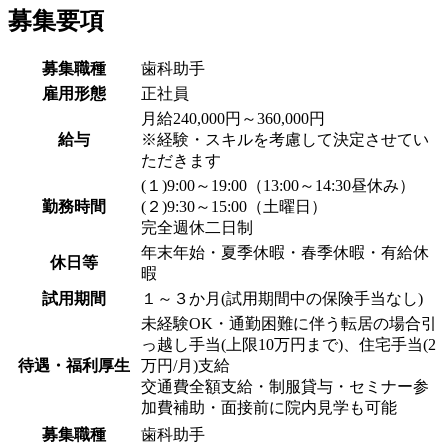
募集要項
募集職種
歯科助手
雇用形態
正社員
月給240,000円～360,000円
給与
※経験・スキルを考慮して決定させてい
ただきます
(１)9:00～19:00（13:00～14:30昼休み）
勤務時間
(２)9:30～15:00（土曜日）
完全週休二日制
年末年始・夏季休暇・春季休暇・有給休
休日等
暇
試用期間
１～３か月(試用期間中の保険手当なし)
未経験OK・通勤困難に伴う転居の場合引
っ越し手当(上限10万円まで)、住宅手当(2
待遇・福利厚生
万円/月)支給
交通費全額支給・制服貸与・セミナー参
加費補助・面接前に院内見学も可能
募集職種
歯科助手