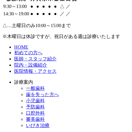
9:30～13:00
●
●
●
●
●
△
／
14:30～19:00
●
●
●
●
●
／
／
△…土曜日のみ10:00～15:00まで
※木曜日は休診ですが、祝日がある週は診療いたします
HOME
初めての方へ
医師・スタッフ紹介
院内・設備紹介
医院情報・アクセス
診療案内
一般歯科
歯を失った方へ
小児歯科
予防歯科
口腔外科
審美歯科
いびき治療